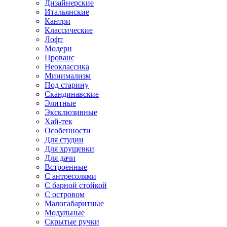
Дизайнерские
Итальянские
Кантри
Классические
Лофт
Модерн
Прованс
Неоклассика
Минимализм
Под старину
Скандинавские
Элитные
Эксклюзивные
Хай-тек
Особенности
Для студии
Для хрущевки
Для дачи
Встроенные
С антресолями
С барной стойкой
С островом
Малогабаритные
Модульные
Скрытые ручки