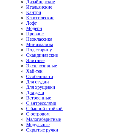
Дизайнерские
Итальянские
Кантри
Классические
Лофт
Модерн
Прованс
Неоклассика
Минимализм
Под старину
Скандинавские
Элитные
Эксклюзивные
Хай-тек
Особенности
Для студии
Для хрущевки
Для дачи
Встроенные
С антресолями
С барной стойкой
С островом
Малогабаритные
Модульные
Скрытые ручки