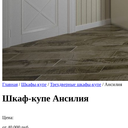
Главная
/
Шкафы-купе
/
Трехдверные шкафы-купе
/ Ансилия
Шкаф-купе Ансилия
Цена:
от 40 000
руб.