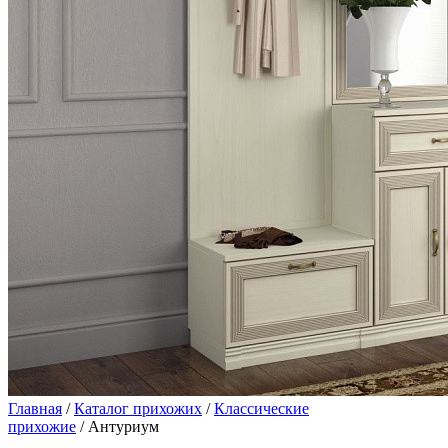
Главная
/
Каталог прихожих
/
Классические
прихожие
/ Антуриум