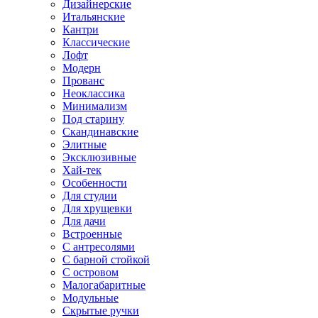
Дизайнерские
Итальянские
Кантри
Классические
Лофт
Модерн
Прованс
Неоклассика
Минимализм
Под старину
Скандинавские
Элитные
Эксклюзивные
Хай-тек
Особенности
Для студии
Для хрущевки
Для дачи
Встроенные
С антресолями
С барной стойкой
С островом
Малогабаритные
Модульные
Скрытые ручки