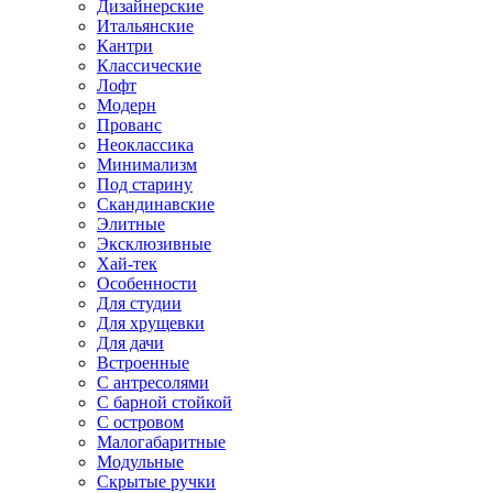
Дизайнерские
Итальянские
Кантри
Классические
Лофт
Модерн
Прованс
Неоклассика
Минимализм
Под старину
Скандинавские
Элитные
Эксклюзивные
Хай-тек
Особенности
Для студии
Для хрущевки
Для дачи
Встроенные
С антресолями
С барной стойкой
С островом
Малогабаритные
Модульные
Скрытые ручки