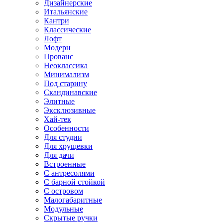
Дизайнерские
Итальянские
Кантри
Классические
Лофт
Модерн
Прованс
Неоклассика
Минимализм
Под старину
Скандинавские
Элитные
Эксклюзивные
Хай-тек
Особенности
Для студии
Для хрущевки
Для дачи
Встроенные
С антресолями
С барной стойкой
С островом
Малогабаритные
Модульные
Скрытые ручки