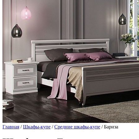
Главная
/
Шкафы-купе
/
Средние шкафы-купе
/ Бариза