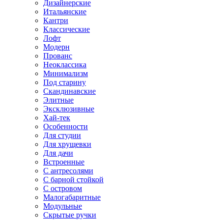
Дизайнерские
Итальянские
Кантри
Классические
Лофт
Модерн
Прованс
Неоклассика
Минимализм
Под старину
Скандинавские
Элитные
Эксклюзивные
Хай-тек
Особенности
Для студии
Для хрущевки
Для дачи
Встроенные
С антресолями
С барной стойкой
С островом
Малогабаритные
Модульные
Скрытые ручки