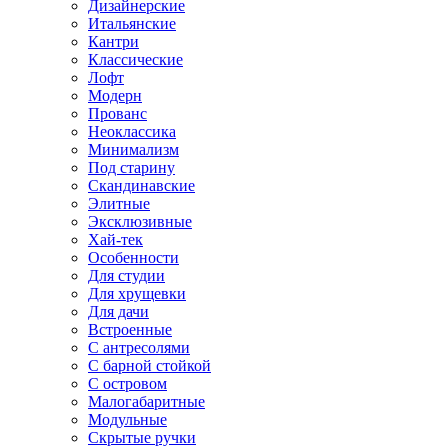
Дизайнерские
Итальянские
Кантри
Классические
Лофт
Модерн
Прованс
Неоклассика
Минимализм
Под старину
Скандинавские
Элитные
Эксклюзивные
Хай-тек
Особенности
Для студии
Для хрущевки
Для дачи
Встроенные
С антресолями
С барной стойкой
С островом
Малогабаритные
Модульные
Скрытые ручки