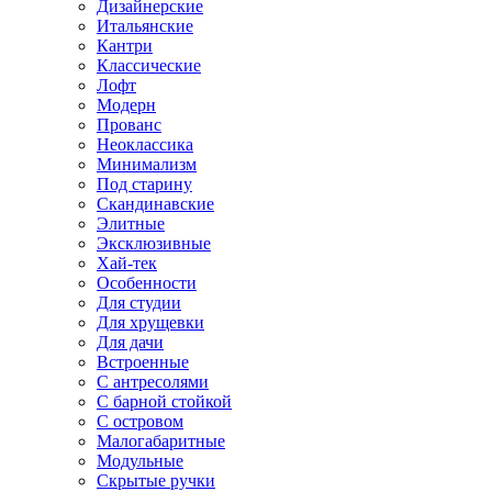
Дизайнерские
Итальянские
Кантри
Классические
Лофт
Модерн
Прованс
Неоклассика
Минимализм
Под старину
Скандинавские
Элитные
Эксклюзивные
Хай-тек
Особенности
Для студии
Для хрущевки
Для дачи
Встроенные
С антресолями
С барной стойкой
С островом
Малогабаритные
Модульные
Скрытые ручки