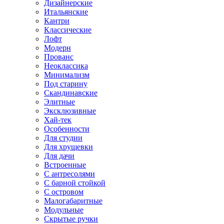
Дизайнерские
Итальянские
Кантри
Классические
Лофт
Модерн
Прованс
Неоклассика
Минимализм
Под старину
Скандинавские
Элитные
Эксклюзивные
Хай-тек
Особенности
Для студии
Для хрущевки
Для дачи
Встроенные
С антресолями
С барной стойкой
С островом
Малогабаритные
Модульные
Скрытые ручки