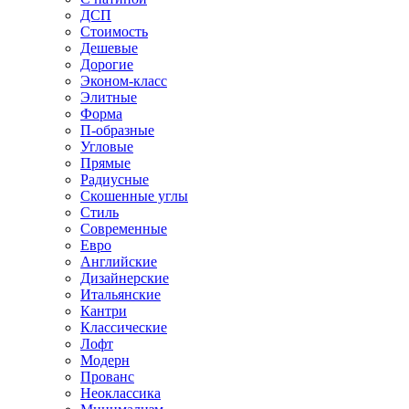
ДСП
Стоимость
Дешевые
Дорогие
Эконом-класс
Элитные
Форма
П-образные
Угловые
Прямые
Радиусные
Скошенные углы
Стиль
Современные
Евро
Английские
Дизайнерские
Итальянские
Кантри
Классические
Лофт
Модерн
Прованс
Неоклассика