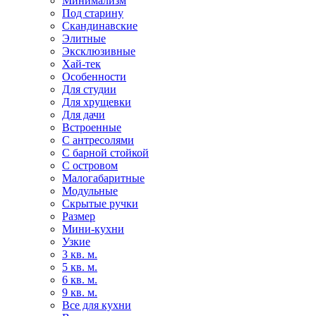
Минимализм
Под старину
Скандинавские
Элитные
Эксклюзивные
Хай-тек
Особенности
Для студии
Для хрущевки
Для дачи
Встроенные
С антресолями
С барной стойкой
С островом
Малогабаритные
Модульные
Скрытые ручки
Размер
Мини-кухни
Узкие
3 кв. м.
5 кв. м.
6 кв. м.
9 кв. м.
Все для кухни