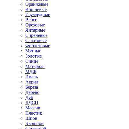
Оранжевые
Вишневые
Изумрудные
Венге
Ореховые
Янтарные
Сиреневые
Салатовые
Фиолетовые
Мятные
Золотые
Синие
Материал
МДФ
Эмаль
Акрил
Береза
Дерево
Дуб
ЛДСП
Массив
Пластик
Шпон
Экошпон
С патиной