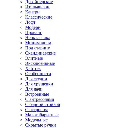
Дизайнерские
Итальянские
Кантри
Классические
Лофт
Модерн
Прованс
Неоклассика
Минимализм
Под старину
Скандинавские
Элитные
Эксклюзивные
Хай-тек
Особенности
Для студии
Для хрущевки
Для дачи
Встроенные
С антресолями
С барной стойкой
С островом
Малогабаритные
Модульные
Скрытые ручки