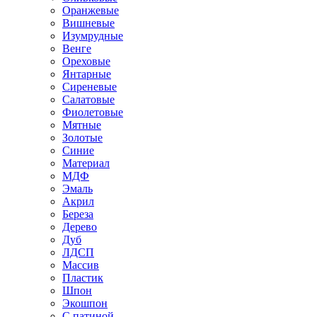
Оранжевые
Вишневые
Изумрудные
Венге
Ореховые
Янтарные
Сиреневые
Салатовые
Фиолетовые
Мятные
Золотые
Синие
Материал
МДФ
Эмаль
Акрил
Береза
Дерево
Дуб
ЛДСП
Массив
Пластик
Шпон
Экошпон
С патиной