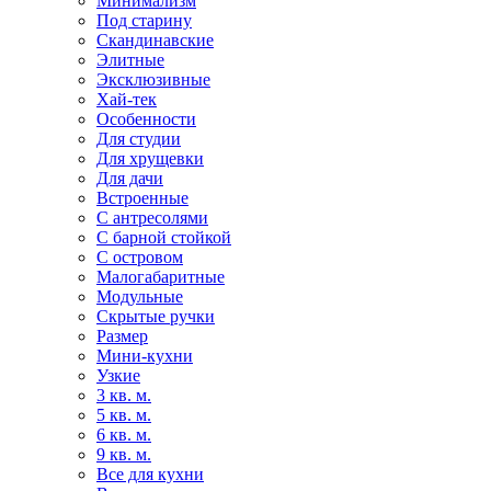
Минимализм
Под старину
Скандинавские
Элитные
Эксклюзивные
Хай-тек
Особенности
Для студии
Для хрущевки
Для дачи
Встроенные
С антресолями
С барной стойкой
С островом
Малогабаритные
Модульные
Скрытые ручки
Размер
Мини-кухни
Узкие
3 кв. м.
5 кв. м.
6 кв. м.
9 кв. м.
Все для кухни