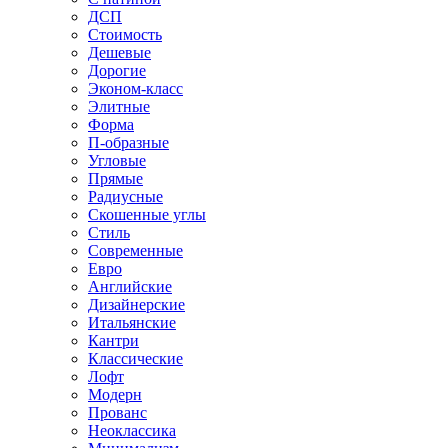
ДСП
Стоимость
Дешевые
Дорогие
Эконом-класс
Элитные
Форма
П-образные
Угловые
Прямые
Радиусные
Скошенные углы
Стиль
Современные
Евро
Английские
Дизайнерские
Итальянские
Кантри
Классические
Лофт
Модерн
Прованс
Неоклассика