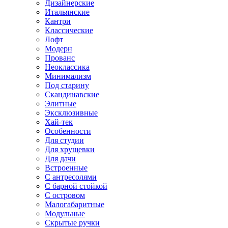
Дизайнерские
Итальянские
Кантри
Классические
Лофт
Модерн
Прованс
Неоклассика
Минимализм
Под старину
Скандинавские
Элитные
Эксклюзивные
Хай-тек
Особенности
Для студии
Для хрущевки
Для дачи
Встроенные
С антресолями
С барной стойкой
С островом
Малогабаритные
Модульные
Скрытые ручки