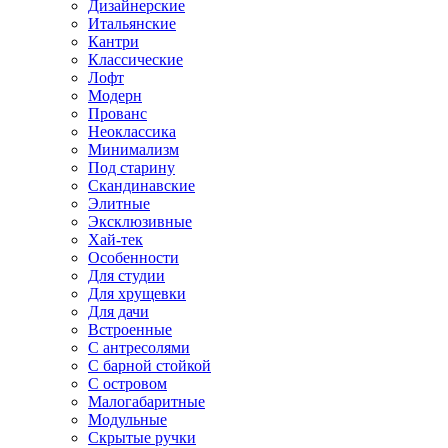
Дизайнерские
Итальянские
Кантри
Классические
Лофт
Модерн
Прованс
Неоклассика
Минимализм
Под старину
Скандинавские
Элитные
Эксклюзивные
Хай-тек
Особенности
Для студии
Для хрущевки
Для дачи
Встроенные
С антресолями
С барной стойкой
С островом
Малогабаритные
Модульные
Скрытые ручки