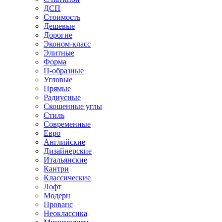
ДСП
Стоимость
Дешевые
Дорогие
Эконом-класс
Элитные
Форма
П-образные
Угловые
Прямые
Радиусные
Скошенные углы
Стиль
Современные
Евро
Английские
Дизайнерские
Итальянские
Кантри
Классические
Лофт
Модерн
Прованс
Неоклассика