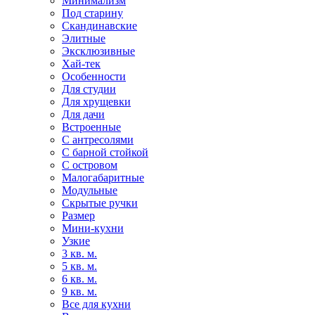
Минимализм
Под старину
Скандинавские
Элитные
Эксклюзивные
Хай-тек
Особенности
Для студии
Для хрущевки
Для дачи
Встроенные
С антресолями
С барной стойкой
С островом
Малогабаритные
Модульные
Скрытые ручки
Размер
Мини-кухни
Узкие
3 кв. м.
5 кв. м.
6 кв. м.
9 кв. м.
Все для кухни