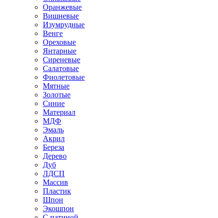
Оранжевые
Вишневые
Изумрудные
Венге
Ореховые
Янтарные
Сиреневые
Салатовые
Фиолетовые
Мятные
Золотые
Синие
Материал
МДФ
Эмаль
Акрил
Береза
Дерево
Дуб
ЛДСП
Массив
Пластик
Шпон
Экошпон
С патиной