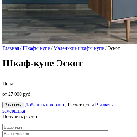
Главная
/
Шкафы-купе
/
Маленькие шкафы-купе
/ Эскот
Шкаф-купе Эскот
Цена:
от 27 000
руб.
Добавить в корзину
Расчет цены
Вызвать
Заказать
замерщика
Получить расчет