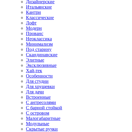
Дизайнерские
Итальянские
Кантри
Классические
Лофт
Модерн
Прованс
Неоклассика
Минимализм
Под старину
Скандинавские
Элитные
Эксклюзивные
Хай-тек
Особенности
Для студии
Для хрущевки
Для дачи
Встроенные
С антресолями
С барной стойкой
С островом
Малогабаритные
Модульные
Скрытые ручки