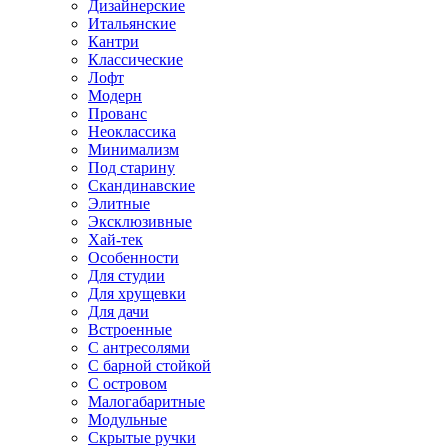
Дизайнерские
Итальянские
Кантри
Классические
Лофт
Модерн
Прованс
Неоклассика
Минимализм
Под старину
Скандинавские
Элитные
Эксклюзивные
Хай-тек
Особенности
Для студии
Для хрущевки
Для дачи
Встроенные
С антресолями
С барной стойкой
С островом
Малогабаритные
Модульные
Скрытые ручки