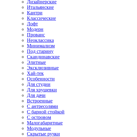
Дизайнерские
Итальянские
Кантри
Классические
Лофт
Модерн
Прованс
Неоклассика
Минимализм
Под старину
Скандинавские
Элитные
Эксклюзивные
Хай-тек
Особенности
Для студии
Для хрущевки
Для дачи
Встроенные
С антресолями
С барной стойкой
С островом
Малогабаритные
Модульные
Скрытые ручки