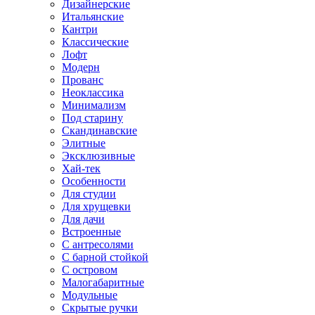
Дизайнерские
Итальянские
Кантри
Классические
Лофт
Модерн
Прованс
Неоклассика
Минимализм
Под старину
Скандинавские
Элитные
Эксклюзивные
Хай-тек
Особенности
Для студии
Для хрущевки
Для дачи
Встроенные
С антресолями
С барной стойкой
С островом
Малогабаритные
Модульные
Скрытые ручки