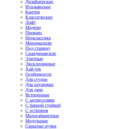
Дизайнерские
Итальянские
Кантри
Классические
Лофт
Модерн
Прованс
Неоклассика
Минимализм
Под старину
Скандинавские
Элитные
Эксклюзивные
Хай-тек
Особенности
Для студии
Для хрущевки
Для дачи
Встроенные
С антресолями
С барной стойкой
С островом
Малогабаритные
Модульные
Скрытые ручки