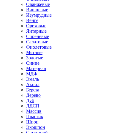
Оранжевые
Вишневые
Изумрудные
Венге
Ореховые
Янтарные
Сиреневые
Салатовые
Фиолетовые
Мятные
Золотые
Синие
Материал
МДФ
Эмаль
Акрил
Береза
Дерево
Дуб
ЛДСП
Массив
Пластик
Шпон
Экошпон
С патиной