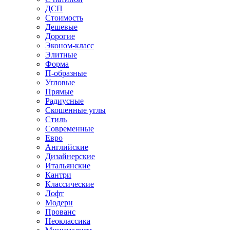
ДСП
Стоимость
Дешевые
Дорогие
Эконом-класс
Элитные
Форма
П-образные
Угловые
Прямые
Радиусные
Скошенные углы
Стиль
Современные
Евро
Английские
Дизайнерские
Итальянские
Кантри
Классические
Лофт
Модерн
Прованс
Неоклассика