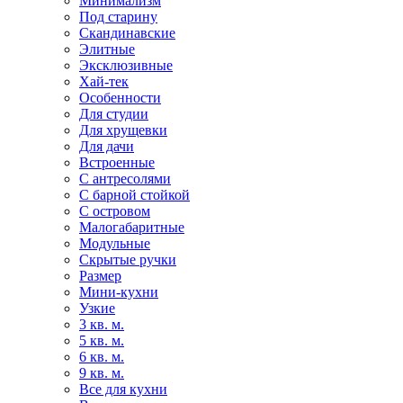
Минимализм
Под старину
Скандинавские
Элитные
Эксклюзивные
Хай-тек
Особенности
Для студии
Для хрущевки
Для дачи
Встроенные
С антресолями
С барной стойкой
С островом
Малогабаритные
Модульные
Скрытые ручки
Размер
Мини-кухни
Узкие
3 кв. м.
5 кв. м.
6 кв. м.
9 кв. м.
Все для кухни