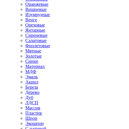
Оранжевые
Вишневые
Изумрудные
Венге
Ореховые
Янтарные
Сиреневые
Салатовые
Фиолетовые
Мятные
Золотые
Синие
Материал
МДФ
Эмаль
Акрил
Береза
Дерево
Дуб
ЛДСП
Массив
Пластик
Шпон
Экошпон
С патиной