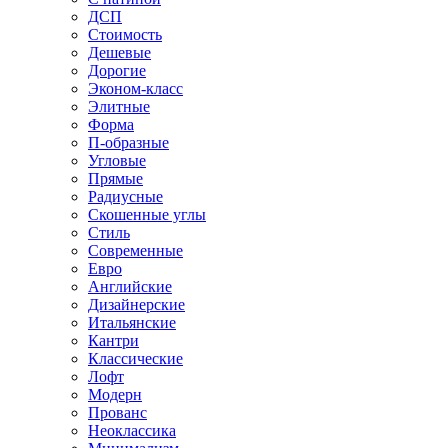
ДСП
Стоимость
Дешевые
Дорогие
Эконом-класс
Элитные
Форма
П-образные
Угловые
Прямые
Радиусные
Скошенные углы
Стиль
Современные
Евро
Английские
Дизайнерские
Итальянские
Кантри
Классические
Лофт
Модерн
Прованс
Неоклассика