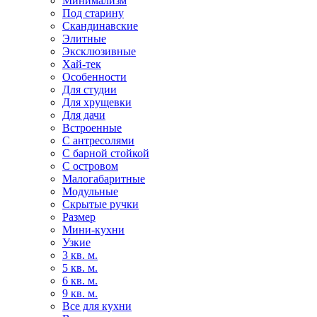
Минимализм
Под старину
Скандинавские
Элитные
Эксклюзивные
Хай-тек
Особенности
Для студии
Для хрущевки
Для дачи
Встроенные
С антресолями
С барной стойкой
С островом
Малогабаритные
Модульные
Скрытые ручки
Размер
Мини-кухни
Узкие
3 кв. м.
5 кв. м.
6 кв. м.
9 кв. м.
Все для кухни