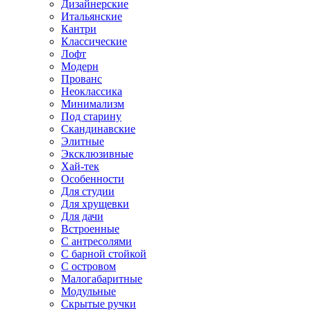
Дизайнерские
Итальянские
Кантри
Классические
Лофт
Модерн
Прованс
Неоклассика
Минимализм
Под старину
Скандинавские
Элитные
Эксклюзивные
Хай-тек
Особенности
Для студии
Для хрущевки
Для дачи
Встроенные
С антресолями
С барной стойкой
С островом
Малогабаритные
Модульные
Скрытые ручки