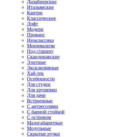
Дизайнерские
Итальянские
Кантри
Классические
Лофт
Модерн
Прованс
Неоклассика
Минимализм
Под старину
Скандинавские
Элитные
Эксклюзивные
Хай-тек
Особенности
Для студии
Для хрущевки
Для дачи
Встроенные
С антресолями
С барной стойкой
С островом
Малогабаритные
Модульные
Скрытые ручки