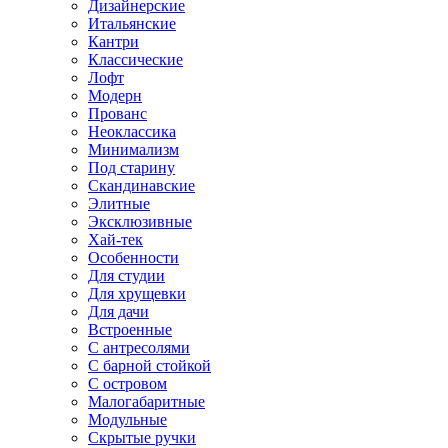
Дизайнерские
Итальянские
Кантри
Классические
Лофт
Модерн
Прованс
Неоклассика
Минимализм
Под старину
Скандинавские
Элитные
Эксклюзивные
Хай-тек
Особенности
Для студии
Для хрущевки
Для дачи
Встроенные
С антресолями
С барной стойкой
С островом
Малогабаритные
Модульные
Скрытые ручки