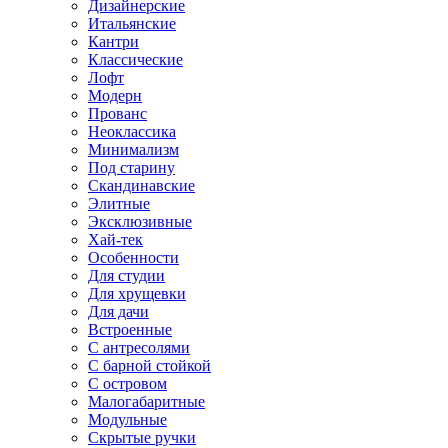
Дизайнерские
Итальянские
Кантри
Классические
Лофт
Модерн
Прованс
Неоклассика
Минимализм
Под старину
Скандинавские
Элитные
Эксклюзивные
Хай-тек
Особенности
Для студии
Для хрущевки
Для дачи
Встроенные
С антресолями
С барной стойкой
С островом
Малогабаритные
Модульные
Скрытые ручки