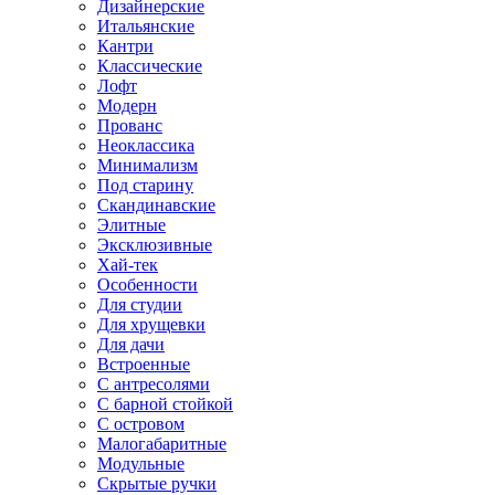
Дизайнерские
Итальянские
Кантри
Классические
Лофт
Модерн
Прованс
Неоклассика
Минимализм
Под старину
Скандинавские
Элитные
Эксклюзивные
Хай-тек
Особенности
Для студии
Для хрущевки
Для дачи
Встроенные
С антресолями
С барной стойкой
С островом
Малогабаритные
Модульные
Скрытые ручки