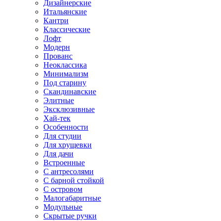
Дизайнерские
Итальянские
Кантри
Классические
Лофт
Модерн
Прованс
Неоклассика
Минимализм
Под старину
Скандинавские
Элитные
Эксклюзивные
Хай-тек
Особенности
Для студии
Для хрущевки
Для дачи
Встроенные
С антресолями
С барной стойкой
С островом
Малогабаритные
Модульные
Скрытые ручки