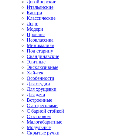
Дизайнерские
Итальянские
Кантри
Классические
Лофт
Модерн
Прованс
Неоклассика
Минимализм
Под старину
Скандинавские
Элитные
Эксклюзивные
Хай-тек
Особенности
Для студии
Для хрущевки
Для дачи
Встроенные
С антресолями
С барной стойкой
С островом
Малогабаритные
Модульные
Скрытые ручки