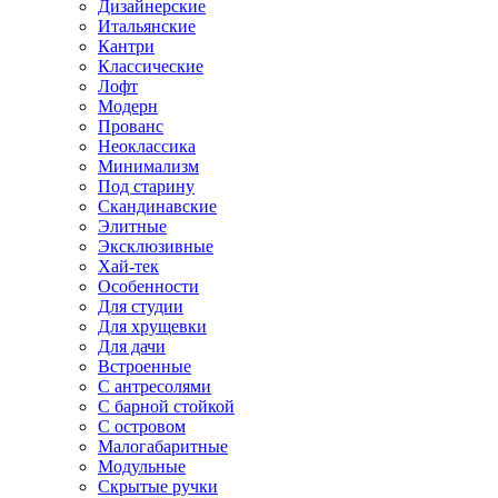
Дизайнерские
Итальянские
Кантри
Классические
Лофт
Модерн
Прованс
Неоклассика
Минимализм
Под старину
Скандинавские
Элитные
Эксклюзивные
Хай-тек
Особенности
Для студии
Для хрущевки
Для дачи
Встроенные
С антресолями
С барной стойкой
С островом
Малогабаритные
Модульные
Скрытые ручки