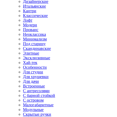
Дизайнерские
Итальянские
Кантри
Классические
Лофт
Модерн
Прованс
Неоклассика
Минимализм
Под старину
Скандинавские
Элитные
Эксклюзивные
Хай-тек
Особенности
Для студии
Для хрущевки
Для дачи
Встроенные
С антресолями
С барной стойкой
С островом
Малогабаритные
Модульные
Скрытые ручки