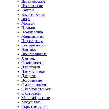
Дизайнерские
Итальянские
Кантри
Классические
Лофт
Модерн
Прованс
Неоклассика
Минимализм
Под старину
Скандинавские
Элитные
Эксклюзивные
Хай-тек
Особенности
Для студии
Для хрущевки
Для дачи
Встроенные
С антресолями
С барной стойкой
С островом
Малогабаритные
Модульные
Скрытые ручки