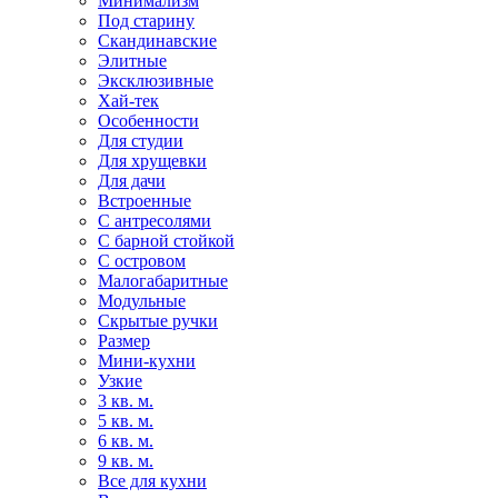
Минимализм
Под старину
Скандинавские
Элитные
Эксклюзивные
Хай-тек
Особенности
Для студии
Для хрущевки
Для дачи
Встроенные
С антресолями
С барной стойкой
С островом
Малогабаритные
Модульные
Скрытые ручки
Размер
Мини-кухни
Узкие
3 кв. м.
5 кв. м.
6 кв. м.
9 кв. м.
Все для кухни