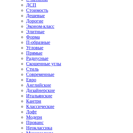
ДСП
Стоимость
Дешевые
Дорогие
Эконом-класс
Элитные
Форма
П-образные
Угловые
Прямые
Радиусные
Скошенные углы
Стиль
Современные
Евро
Английские
Дизайнерские
Итальянские
Кантри
Классические
Лофт
Модерн
Прованс
Неоклассика