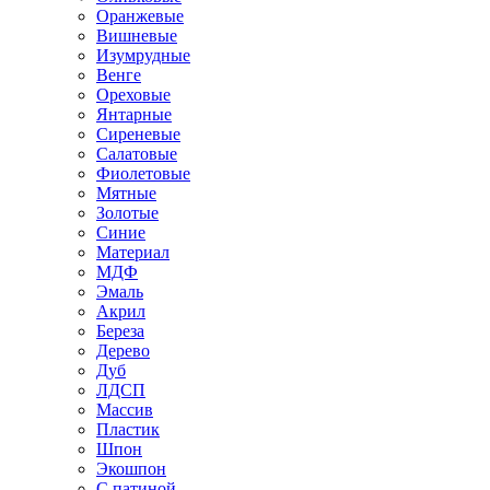
Оранжевые
Вишневые
Изумрудные
Венге
Ореховые
Янтарные
Сиреневые
Салатовые
Фиолетовые
Мятные
Золотые
Синие
Материал
МДФ
Эмаль
Акрил
Береза
Дерево
Дуб
ЛДСП
Массив
Пластик
Шпон
Экошпон
С патиной