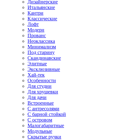
Дизайнерские
Итальянские
Кантри
Классические
Лофт
Модерн
Прованс
Неоклассика
Минимализм
Под старину
Скандинавские
Элитные
Эксклюзивные
Хай-тек
Особенности
Для студии
Для хрущевки
Для дачи
Встроенные
С антресолями
С барной стойкой
С островом
Малогабаритные
Модульные
Скрытые ручки