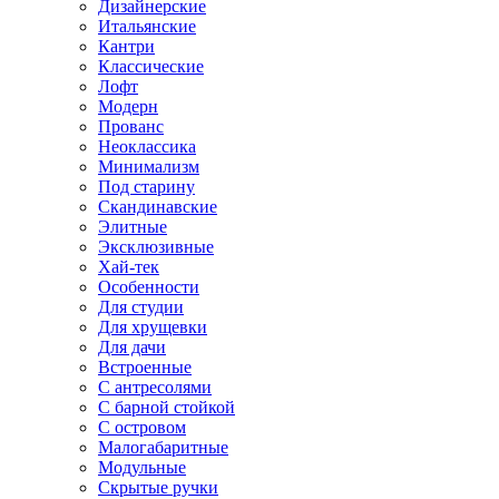
Дизайнерские
Итальянские
Кантри
Классические
Лофт
Модерн
Прованс
Неоклассика
Минимализм
Под старину
Скандинавские
Элитные
Эксклюзивные
Хай-тек
Особенности
Для студии
Для хрущевки
Для дачи
Встроенные
С антресолями
С барной стойкой
С островом
Малогабаритные
Модульные
Скрытые ручки