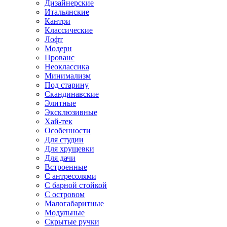
Дизайнерские
Итальянские
Кантри
Классические
Лофт
Модерн
Прованс
Неоклассика
Минимализм
Под старину
Скандинавские
Элитные
Эксклюзивные
Хай-тек
Особенности
Для студии
Для хрущевки
Для дачи
Встроенные
С антресолями
С барной стойкой
С островом
Малогабаритные
Модульные
Скрытые ручки