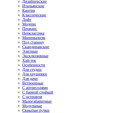
Дизайнерские
Итальянские
Кантри
Классические
Лофт
Модерн
Прованс
Неоклассика
Минимализм
Под старину
Скандинавские
Элитные
Эксклюзивные
Хай-тек
Особенности
Для студии
Для хрущевки
Для дачи
Встроенные
С антресолями
С барной стойкой
С островом
Малогабаритные
Модульные
Скрытые ручки