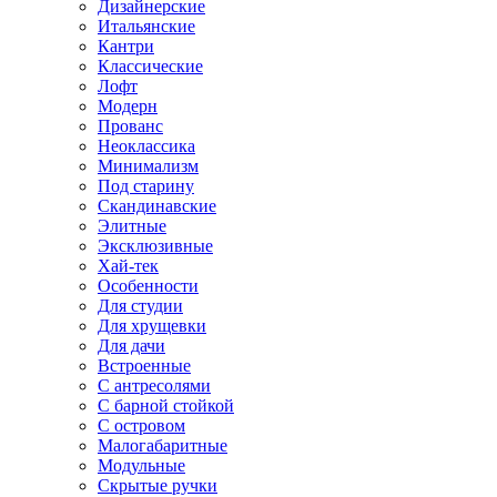
Дизайнерские
Итальянские
Кантри
Классические
Лофт
Модерн
Прованс
Неоклассика
Минимализм
Под старину
Скандинавские
Элитные
Эксклюзивные
Хай-тек
Особенности
Для студии
Для хрущевки
Для дачи
Встроенные
С антресолями
С барной стойкой
С островом
Малогабаритные
Модульные
Скрытые ручки