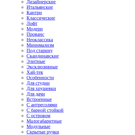
Дизайнерские
Итальянские
Кантри
Классические
Лофт
Модерн
Прованс
Неоклассика
Минимализм
Под старину
Скандинавские
Элитные
Эксклюзивные
Хай-тек
Особенности
Для студии
Для хрущевки
Для дачи
Встроенные
С антресолями
С барной стойкой
С островом
Малогабаритные
Модульные
Скрытые ручки