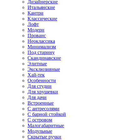
Дизайнерские
Итальянские
Кантри
Классические
Лофт
Модерн
Прованс
Неоклассика
Минимализм
Под старину
Скандинавские
Элитные
Эксклюзивные
Хай-тек
Особенности
Для студии
Для хрущевки
Для дачи
Встроенные
С антресолями
С барной стойкой
С островом
Малогабаритные
Модульные
Скрытые ручки