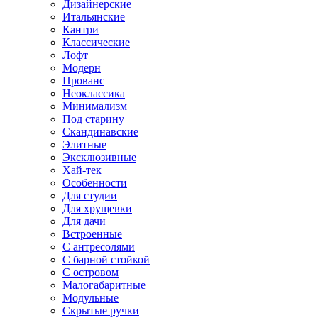
Дизайнерские
Итальянские
Кантри
Классические
Лофт
Модерн
Прованс
Неоклассика
Минимализм
Под старину
Скандинавские
Элитные
Эксклюзивные
Хай-тек
Особенности
Для студии
Для хрущевки
Для дачи
Встроенные
С антресолями
С барной стойкой
С островом
Малогабаритные
Модульные
Скрытые ручки