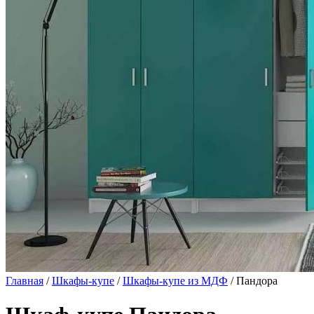
Главная
/
Шкафы-купе
/
Шкафы-купе из МДФ
/ Пандора