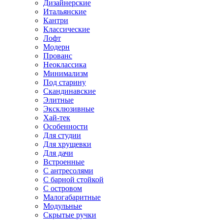
Дизайнерские
Итальянские
Кантри
Классические
Лофт
Модерн
Прованс
Неоклассика
Минимализм
Под старину
Скандинавские
Элитные
Эксклюзивные
Хай-тек
Особенности
Для студии
Для хрущевки
Для дачи
Встроенные
С антресолями
С барной стойкой
С островом
Малогабаритные
Модульные
Скрытые ручки