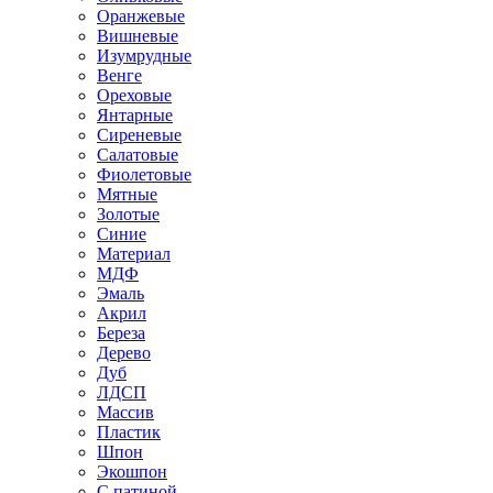
Оранжевые
Вишневые
Изумрудные
Венге
Ореховые
Янтарные
Сиреневые
Салатовые
Фиолетовые
Мятные
Золотые
Синие
Материал
МДФ
Эмаль
Акрил
Береза
Дерево
Дуб
ЛДСП
Массив
Пластик
Шпон
Экошпон
С патиной