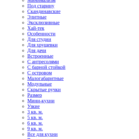
Минимализм
Под старину
Скандинавские
Элитные
Эксклюзивные
Хай-тек
Особенности
Для студии
Для хрущевки
Для дачи
Встроенные
С антресолями
С барной стойкой
С островом
Малогабаритные
Модульные
Скрытые ручки
Размер
Мини-кухни
Узкие
3 кв. м.
5 кв. м.
6 кв. м.
9 кв. м.
Все для кухни