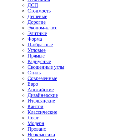
ДСП
Стоимость
Дешевые
Дорогие
Эконом-класс
Элитные
Форма
П-образные
Угловые
Прямые
Радиусные
Скошенные углы
Стиль
Современные
Евро
Английские
Дизайнерские
Итальянские
Кантри
Классические
Лофт
Модерн
Прованс
Неоклассика