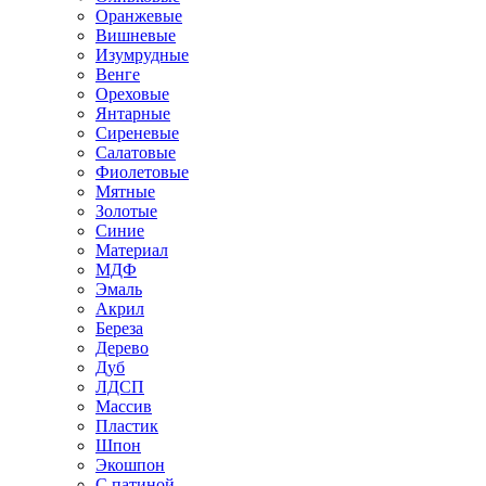
Оранжевые
Вишневые
Изумрудные
Венге
Ореховые
Янтарные
Сиреневые
Салатовые
Фиолетовые
Мятные
Золотые
Синие
Материал
МДФ
Эмаль
Акрил
Береза
Дерево
Дуб
ЛДСП
Массив
Пластик
Шпон
Экошпон
С патиной