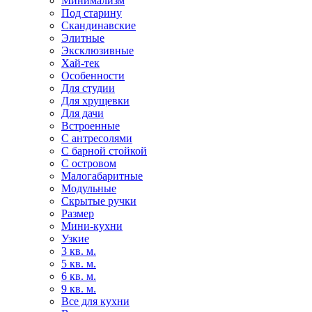
Минимализм
Под старину
Скандинавские
Элитные
Эксклюзивные
Хай-тек
Особенности
Для студии
Для хрущевки
Для дачи
Встроенные
С антресолями
С барной стойкой
С островом
Малогабаритные
Модульные
Скрытые ручки
Размер
Мини-кухни
Узкие
3 кв. м.
5 кв. м.
6 кв. м.
9 кв. м.
Все для кухни