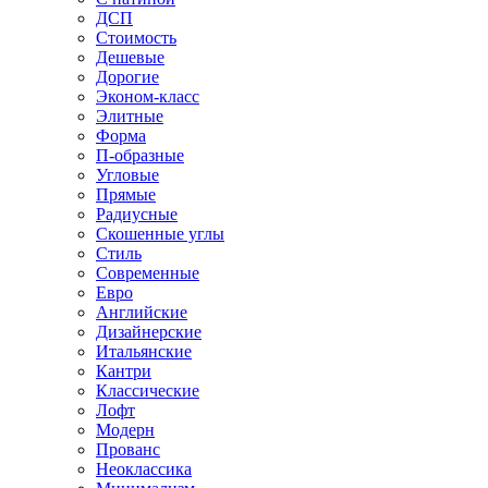
ДСП
Стоимость
Дешевые
Дорогие
Эконом-класс
Элитные
Форма
П-образные
Угловые
Прямые
Радиусные
Скошенные углы
Стиль
Современные
Евро
Английские
Дизайнерские
Итальянские
Кантри
Классические
Лофт
Модерн
Прованс
Неоклассика