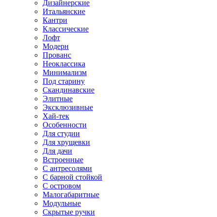
Дизайнерские
Итальянские
Кантри
Классические
Лофт
Модерн
Прованс
Неоклассика
Минимализм
Под старину
Скандинавские
Элитные
Эксклюзивные
Хай-тек
Особенности
Для студии
Для хрущевки
Для дачи
Встроенные
С антресолями
С барной стойкой
С островом
Малогабаритные
Модульные
Скрытые ручки