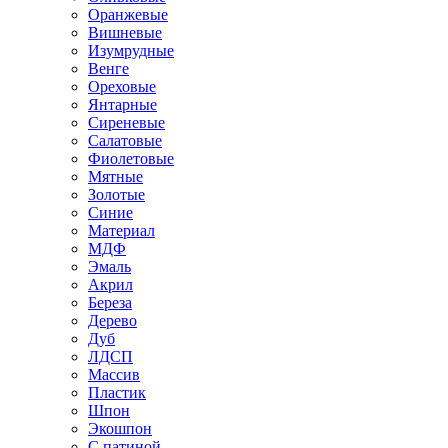
Оранжевые
Вишневые
Изумрудные
Венге
Ореховые
Янтарные
Сиреневые
Салатовые
Фиолетовые
Мятные
Золотые
Синие
Материал
МДФ
Эмаль
Акрил
Береза
Дерево
Дуб
ЛДСП
Массив
Пластик
Шпон
Экошпон
С патиной