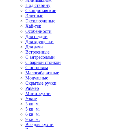
Минимализм
Под старину
Скандинавские
Элитные
Эксклюзивные
Хай-тек
Особенности
Для студии
Для хрущевки
Для дачи
Встроенные
С антресолями
С барной стойкой
С островом
Малогабаритные
Модульные
Скрытые ручки
Размер
Мини-кухни
Узкие
3 кв. м.
5 кв. м.
6 кв. м.
9 кв. м.
Все для кухни