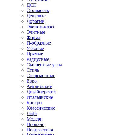
ДСП
Стоимость
Дешевые
Дорогие
Эконом-класс
Элитные
Форма
П-образные
Угловые
Прямые
Радиусные
Скошенные углы
Стиль
Современные
Евро
Английские
Дизайнерские
Итальянские
Кантри
Классические
Лофт
Модерн
Прованс
Неоклассика