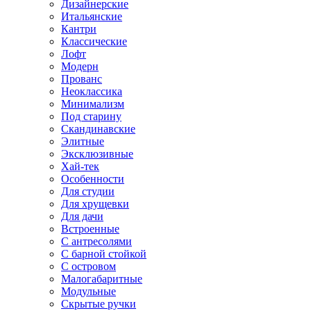
Дизайнерские
Итальянские
Кантри
Классические
Лофт
Модерн
Прованс
Неоклассика
Минимализм
Под старину
Скандинавские
Элитные
Эксклюзивные
Хай-тек
Особенности
Для студии
Для хрущевки
Для дачи
Встроенные
С антресолями
С барной стойкой
С островом
Малогабаритные
Модульные
Скрытые ручки