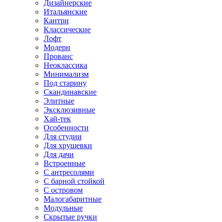
Дизайнерские
Итальянские
Кантри
Классические
Лофт
Модерн
Прованс
Неоклассика
Минимализм
Под старину
Скандинавские
Элитные
Эксклюзивные
Хай-тек
Особенности
Для студии
Для хрущевки
Для дачи
Встроенные
С антресолями
С барной стойкой
С островом
Малогабаритные
Модульные
Скрытые ручки