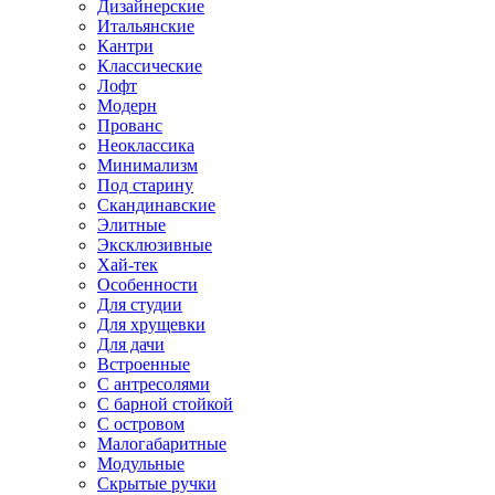
Дизайнерские
Итальянские
Кантри
Классические
Лофт
Модерн
Прованс
Неоклассика
Минимализм
Под старину
Скандинавские
Элитные
Эксклюзивные
Хай-тек
Особенности
Для студии
Для хрущевки
Для дачи
Встроенные
С антресолями
С барной стойкой
С островом
Малогабаритные
Модульные
Скрытые ручки