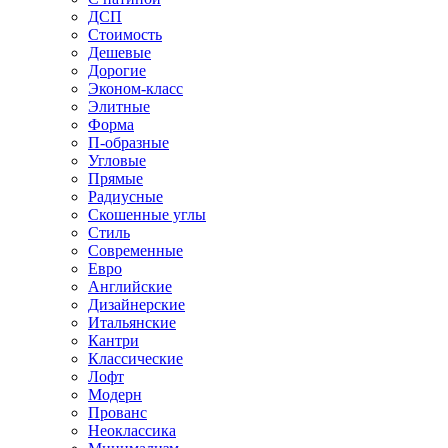
ДСП
Стоимость
Дешевые
Дорогие
Эконом-класс
Элитные
Форма
П-образные
Угловые
Прямые
Радиусные
Скошенные углы
Стиль
Современные
Евро
Английские
Дизайнерские
Итальянские
Кантри
Классические
Лофт
Модерн
Прованс
Неоклассика