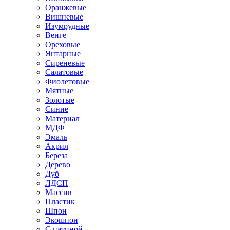
Оранжевые
Вишневые
Изумрудные
Венге
Ореховые
Янтарные
Сиреневые
Салатовые
Фиолетовые
Мятные
Золотые
Синие
Материал
МДФ
Эмаль
Акрил
Береза
Дерево
Дуб
ЛДСП
Массив
Пластик
Шпон
Экошпон
С патиной