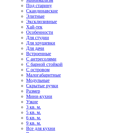
Минимализм
Под старину
Скандинавские
Элитные
Эксклюзивные
Хай-тек
Особенности
Для студии
Для хрущевки
Для дачи
Встроенные
С антресолями
С барной стойкой
С островом
Малогабаритные
Модульные
Скрытые ручки
Размер
Мини-кухни
Узкие
3 кв. м.
5 кв. м.
6 кв. м.
9 кв. м.
Все для кухни